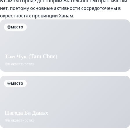
В самом городе достопримечательностей практически
нет, поэтому основные активности сосредоточены в
окрестностях провинции Ханам.
МЕСТО
Там Чук (Tam Chuc)
в окрестностях
МЕСТО
Пагода Ба Даньх
в окрестностях