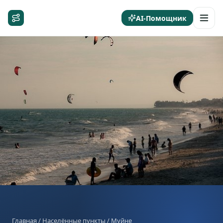
AI-Помощник
Главная
/
Населённые пункты
/ Муйне